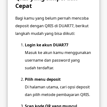
Cepat
Bagi kamu yang belum pernah mencoba
deposit dengan QRIS di DUAR77, berikut
langkah mudah yang bisa diikuti:
Login ke akun DUAR77
Masuk ke akun kamu menggunakan
username dan password yang
sudah terdaftar.
Pilih menu deposit
Di halaman utama, cari opsi deposit
dan pilih metode pembayaran QRIS.
Scan kode QR yang muncul