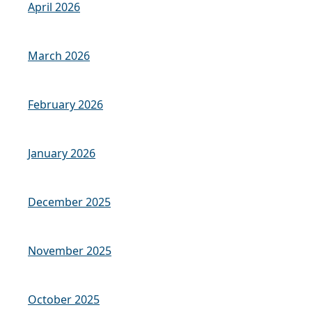
April 2026
March 2026
February 2026
January 2026
December 2025
November 2025
October 2025