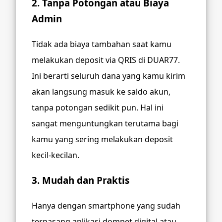
2. Tanpa Potongan atau Biaya
Admin
Tidak ada biaya tambahan saat kamu
melakukan deposit via QRIS di DUAR77.
Ini berarti seluruh dana yang kamu kirim
akan langsung masuk ke saldo akun,
tanpa potongan sedikit pun. Hal ini
sangat menguntungkan terutama bagi
kamu yang sering melakukan deposit
kecil-kecilan.
3. Mudah dan Praktis
Hanya dengan smartphone yang sudah
terpasang aplikasi dompet digital atau