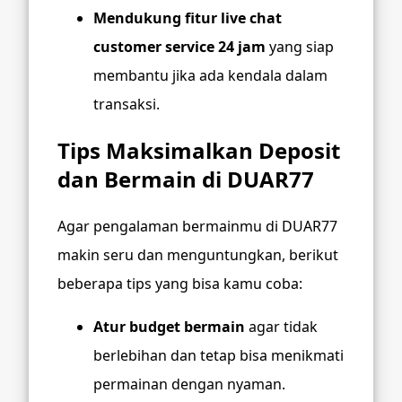
Mendukung fitur live chat
customer service 24 jam
yang siap
membantu jika ada kendala dalam
transaksi.
Tips Maksimalkan Deposit
dan Bermain di DUAR77
Agar pengalaman bermainmu di DUAR77
makin seru dan menguntungkan, berikut
beberapa tips yang bisa kamu coba:
Atur budget bermain
agar tidak
berlebihan dan tetap bisa menikmati
permainan dengan nyaman.