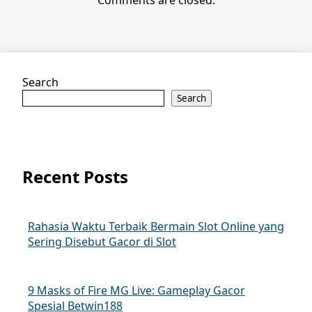
Search
Search
Recent Posts
Rahasia Waktu Terbaik Bermain Slot Online yang
Sering Disebut Gacor di Slot
9 Masks of Fire MG Live: Gameplay Gacor
Spesial Betwin188