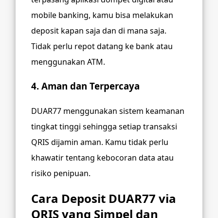
mobile banking, kamu bisa melakukan
deposit kapan saja dan di mana saja.
Tidak perlu repot datang ke bank atau
menggunakan ATM.
4. Aman dan Terpercaya
DUAR77 menggunakan sistem keamanan
tingkat tinggi sehingga setiap transaksi
QRIS dijamin aman. Kamu tidak perlu
khawatir tentang kebocoran data atau
risiko penipuan.
Cara Deposit DUAR77 via
QRIS yang Simpel dan