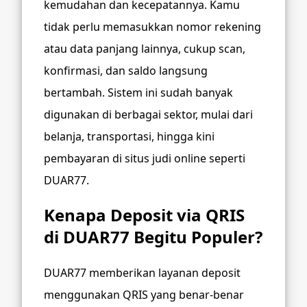
kemudahan dan kecepatannya. Kamu
tidak perlu memasukkan nomor rekening
atau data panjang lainnya, cukup scan,
konfirmasi, dan saldo langsung
bertambah. Sistem ini sudah banyak
digunakan di berbagai sektor, mulai dari
belanja, transportasi, hingga kini
pembayaran di situs judi online seperti
DUAR77.
Kenapa Deposit via QRIS
di DUAR77 Begitu Populer?
DUAR77 memberikan layanan deposit
menggunakan QRIS yang benar-benar