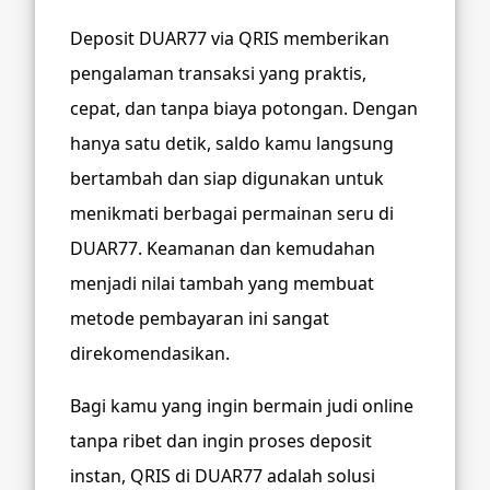
Deposit DUAR77 via QRIS memberikan
pengalaman transaksi yang praktis,
cepat, dan tanpa biaya potongan. Dengan
hanya satu detik, saldo kamu langsung
bertambah dan siap digunakan untuk
menikmati berbagai permainan seru di
DUAR77. Keamanan dan kemudahan
menjadi nilai tambah yang membuat
metode pembayaran ini sangat
direkomendasikan.
Bagi kamu yang ingin bermain judi online
tanpa ribet dan ingin proses deposit
instan, QRIS di DUAR77 adalah solusi