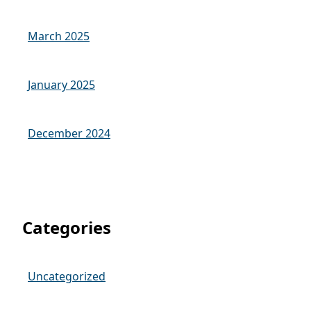
March 2025
January 2025
December 2024
Categories
Uncategorized