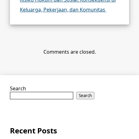
Keluarga, Pekerjaan, dan Komunitas
Comments are closed.
Search
Search
Recent Posts