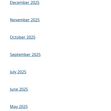
December 2025
November 2025
October 2025
September 2025
July 2025
June 2025
May 2025