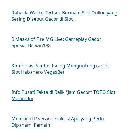
Rahasia Waktu Terbaik Bermain Slot Online yang
Sering Disebut Gacor di Slot
9 Masks of Fire MG Live: Gameplay Gacor
Spesial Betwin188
Kombinasi Simbol Paling Menguntungkan di
Slot Habanero VegasBet
Info Pusat! Fakta di Balik “Jam Gacor” TOTO Slot
Malam Ini
Menilai RTP secara Praktis: Apa yang Perlu
Dipahami Pemain