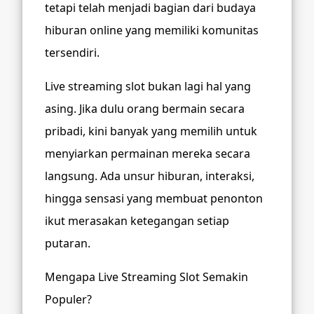
tetapi telah menjadi bagian dari budaya
hiburan online yang memiliki komunitas
tersendiri.
Live streaming slot bukan lagi hal yang
asing. Jika dulu orang bermain secara
pribadi, kini banyak yang memilih untuk
menyiarkan permainan mereka secara
langsung. Ada unsur hiburan, interaksi,
hingga sensasi yang membuat penonton
ikut merasakan ketegangan setiap
putaran.
Mengapa Live Streaming Slot Semakin
Populer?