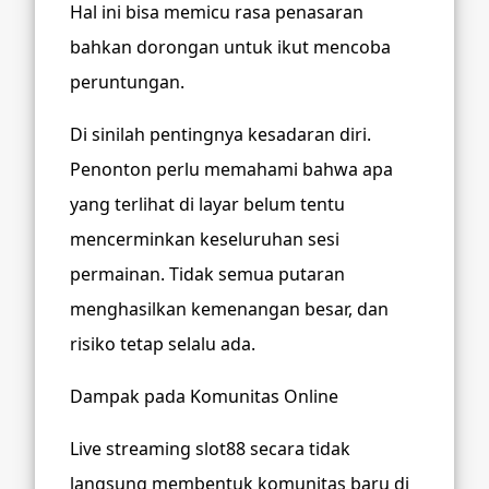
Hal ini bisa memicu rasa penasaran
bahkan dorongan untuk ikut mencoba
peruntungan.
Di sinilah pentingnya kesadaran diri.
Penonton perlu memahami bahwa apa
yang terlihat di layar belum tentu
mencerminkan keseluruhan sesi
permainan. Tidak semua putaran
menghasilkan kemenangan besar, dan
risiko tetap selalu ada.
Dampak pada Komunitas Online
Live streaming slot88 secara tidak
langsung membentuk komunitas baru di