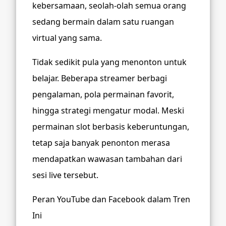
kebersamaan, seolah-olah semua orang
sedang bermain dalam satu ruangan
virtual yang sama.
Tidak sedikit pula yang menonton untuk
belajar. Beberapa streamer berbagi
pengalaman, pola permainan favorit,
hingga strategi mengatur modal. Meski
permainan slot berbasis keberuntungan,
tetap saja banyak penonton merasa
mendapatkan wawasan tambahan dari
sesi live tersebut.
Peran YouTube dan Facebook dalam Tren
Ini