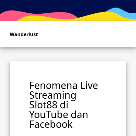
Skip
to
main
content
Wanderlust
Fenomena Live
Streaming
Slot88 di
YouTube dan
Facebook