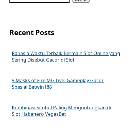
Recent Posts
Rahasia Waktu Terbaik Bermain Slot Online yang
Sering Disebut Gacor di Slot
9 Masks of Fire MG Live: Gameplay Gacor
Spesial Betwin188
Kombinasi Simbol Paling Menguntungkan di
Slot Habanero VegasBet