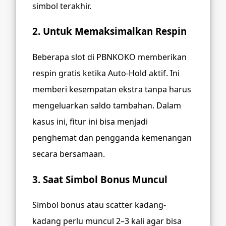
simbol terakhir.
2.
Untuk Memaksimalkan Respin
Beberapa slot di PBNKOKO memberikan
respin gratis ketika Auto-Hold aktif. Ini
memberi kesempatan ekstra tanpa harus
mengeluarkan saldo tambahan. Dalam
kasus ini, fitur ini bisa menjadi
penghemat dan pengganda kemenangan
secara bersamaan.
3.
Saat Simbol Bonus Muncul
Simbol bonus atau scatter kadang-
kadang perlu muncul 2–3 kali agar bisa