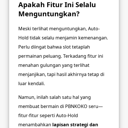
Apakah Fitur Ini Selalu
Menguntungkan?
Meski terlihat menguntungkan, Auto-
Hold tidak selalu menjamin kemenangan.
Perlu diingat bahwa slot tetaplah
permainan peluang. Terkadang fitur ini
menahan gulungan yang terlihat
menjanjikan, tapi hasil akhirnya tetap di
luar kendali.
Namun, inilah salah satu hal yang
membuat bermain di PBNKOKO seru—
fitur-fitur seperti Auto-Hold
menambahkan
lapisan strategi dan