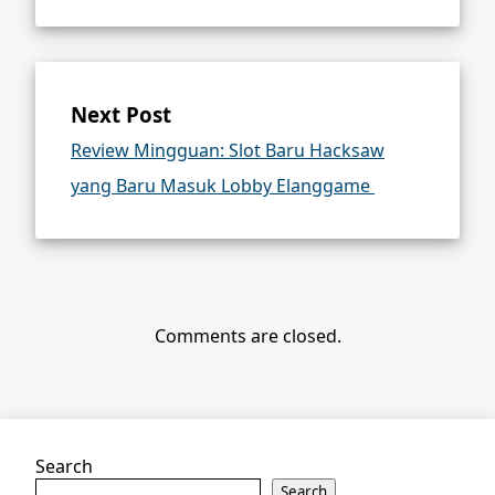
Next Post
Review Mingguan: Slot Baru Hacksaw
yang Baru Masuk Lobby Elanggame
Comments are closed.
Search
Search