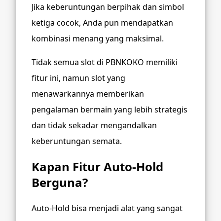
Jika keberuntungan berpihak dan simbol
ketiga cocok, Anda pun mendapatkan
kombinasi menang yang maksimal.
Tidak semua slot di PBNKOKO memiliki
fitur ini, namun slot yang
menawarkannya memberikan
pengalaman bermain yang lebih strategis
dan tidak sekadar mengandalkan
keberuntungan semata.
Kapan Fitur Auto-Hold
Berguna?
Auto-Hold bisa menjadi alat yang sangat