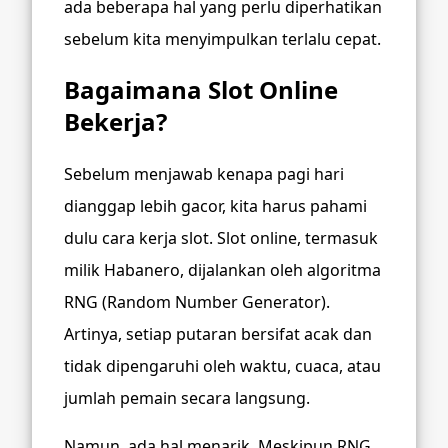
ada beberapa hal yang perlu diperhatikan
sebelum kita menyimpulkan terlalu cepat.
Bagaimana Slot Online
Bekerja?
Sebelum menjawab kenapa pagi hari
dianggap lebih gacor, kita harus pahami
dulu cara kerja slot. Slot online, termasuk
milik Habanero, dijalankan oleh algoritma
RNG (Random Number Generator).
Artinya, setiap putaran bersifat acak dan
tidak dipengaruhi oleh waktu, cuaca, atau
jumlah pemain secara langsung.
Namun, ada hal menarik. Meskipun RNG