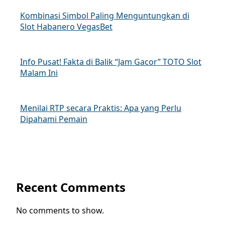
Kombinasi Simbol Paling Menguntungkan di
Slot Habanero VegasBet
Info Pusat! Fakta di Balik “Jam Gacor” TOTO Slot
Malam Ini
Menilai RTP secara Praktis: Apa yang Perlu
Dipahami Pemain
Recent Comments
No comments to show.