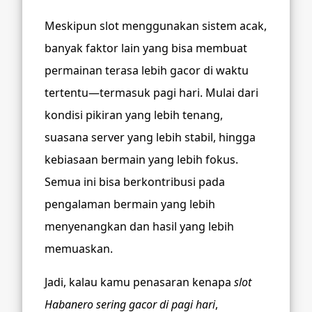
Meskipun slot menggunakan sistem acak,
banyak faktor lain yang bisa membuat
permainan terasa lebih gacor di waktu
tertentu—termasuk pagi hari. Mulai dari
kondisi pikiran yang lebih tenang,
suasana server yang lebih stabil, hingga
kebiasaan bermain yang lebih fokus.
Semua ini bisa berkontribusi pada
pengalaman bermain yang lebih
menyenangkan dan hasil yang lebih
memuaskan.
Jadi, kalau kamu penasaran kenapa
slot
Habanero sering gacor di pagi hari
,