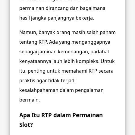
permainan dirancang dan bagaimana
hasil jangka panjangnya bekerja.
Namun, banyak orang masih salah paham
tentang RTP. Ada yang menganggapnya
sebagai jaminan kemenangan, padahal
kenyataannya jauh lebih kompleks. Untuk
itu, penting untuk memahami RTP secara
praktis agar tidak terjadi
kesalahpahaman dalam pengalaman
bermain.
Apa Itu RTP dalam Permainan
Slot?