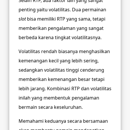
Selain RTP, ada faktor lain yang sangat
penting yaitu volatilitas. Dua permainan
slot
bisa memiliki RTP yang sama, tetapi
memberikan pengalaman yang sangat
berbeda karena tingkat volatilitasnya.
Volatilitas rendah biasanya menghasilkan
kemenangan kecil yang lebih sering,
sedangkan volatilitas tinggi cenderung
memberikan kemenangan besar tetapi
lebih jarang. Kombinasi RTP dan volatilitas
inilah yang membentuk pengalaman
bermain secara keseluruhan.
Memahami keduanya secara bersamaan