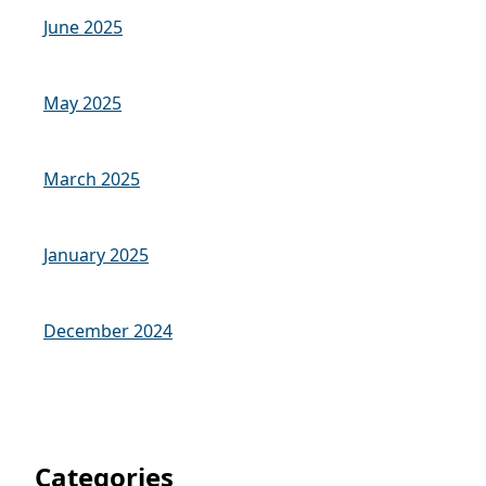
June 2025
May 2025
March 2025
January 2025
December 2024
Categories