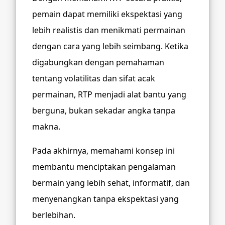
pemain dapat memiliki ekspektasi yang
lebih realistis dan menikmati permainan
dengan cara yang lebih seimbang. Ketika
digabungkan dengan pemahaman
tentang volatilitas dan sifat acak
permainan, RTP menjadi alat bantu yang
berguna, bukan sekadar angka tanpa
makna.
Pada akhirnya, memahami konsep ini
membantu menciptakan pengalaman
bermain yang lebih sehat, informatif, dan
menyenangkan tanpa ekspektasi yang
berlebihan.