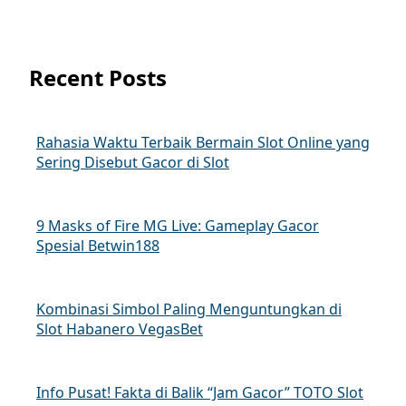
Recent Posts
Rahasia Waktu Terbaik Bermain Slot Online yang
Sering Disebut Gacor di Slot
9 Masks of Fire MG Live: Gameplay Gacor
Spesial Betwin188
Kombinasi Simbol Paling Menguntungkan di
Slot Habanero VegasBet
Info Pusat! Fakta di Balik “Jam Gacor” TOTO Slot