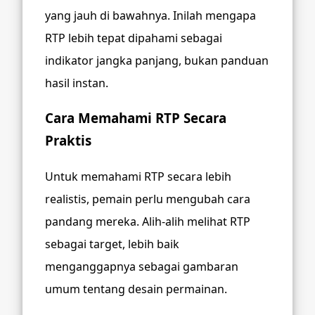
yang jauh di bawahnya. Inilah mengapa
RTP lebih tepat dipahami sebagai
indikator jangka panjang, bukan panduan
hasil instan.
Cara Memahami RTP Secara
Praktis
Untuk memahami RTP secara lebih
realistis, pemain perlu mengubah cara
pandang mereka. Alih-alih melihat RTP
sebagai target, lebih baik
menganggapnya sebagai gambaran
umum tentang desain permainan.