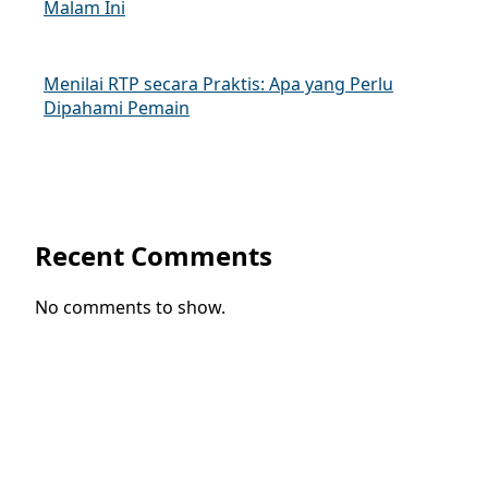
Malam Ini
Menilai RTP secara Praktis: Apa yang Perlu
Dipahami Pemain
Recent Comments
No comments to show.