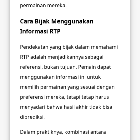
permainan mereka.
Cara Bijak Menggunakan
Informasi RTP
Pendekatan yang bijak dalam memahami
RTP adalah menjadikannya sebagai
referensi, bukan tujuan. Pemain dapat
menggunakan informasi ini untuk
memilih permainan yang sesuai dengan
preferensi mereka, tetapi tetap harus
menyadari bahwa hasil akhir tidak bisa
diprediksi.
Dalam praktiknya, kombinasi antara