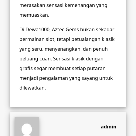
merasakan sensasi kemenangan yang
memuaskan.
Di Dewa1000, Aztec Gems bukan sekadar
permainan slot, tetapi petualangan klasik
yang seru, menyenangkan, dan penuh
peluang cuan. Sensasi klasik dengan
grafis segar membuat setiap putaran
menjadi pengalaman yang sayang untuk
dilewatkan.
admin