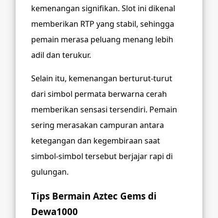
kemenangan signifikan. Slot ini dikenal
memberikan RTP yang stabil, sehingga
pemain merasa peluang menang lebih
adil dan terukur.
Selain itu, kemenangan berturut-turut
dari simbol permata berwarna cerah
memberikan sensasi tersendiri. Pemain
sering merasakan campuran antara
ketegangan dan kegembiraan saat
simbol-simbol tersebut berjajar rapi di
gulungan.
Tips Bermain Aztec Gems di
Dewa1000