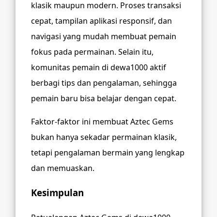
klasik maupun modern. Proses transaksi
cepat, tampilan aplikasi responsif, dan
navigasi yang mudah membuat pemain
fokus pada permainan. Selain itu,
komunitas pemain di dewa1000 aktif
berbagi tips dan pengalaman, sehingga
pemain baru bisa belajar dengan cepat.
Faktor-faktor ini membuat Aztec Gems
bukan hanya sekadar permainan klasik,
tetapi pengalaman bermain yang lengkap
dan memuaskan.
Kesimpulan