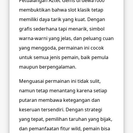
Petualangan Aztec Gems di dewa1000
membuktikan bahwa slot klasik tetap
memiliki daya tarik yang kuat. Dengan
grafis sederhana tapi menarik, simbol
warna-warni yang jelas, dan peluang cuan
yang menggoda, permainan ini cocok
untuk semua jenis pemain, baik pemula
maupun berpengalaman.
Menguasai permainan ini tidak sulit,
namun tetap menantang karena setiap
putaran membawa ketegangan dan
keseruan tersendiri. Dengan strategi
yang tepat, pemilihan taruhan yang bijak,
dan pemanfaatan fitur wild, pemain bisa