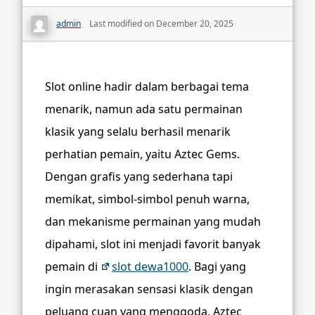
admin
Last modified on December 20, 2025
Slot online hadir dalam berbagai tema
menarik, namun ada satu permainan
klasik yang selalu berhasil menarik
perhatian pemain, yaitu Aztec Gems.
Dengan grafis yang sederhana tapi
memikat, simbol-simbol penuh warna,
dan mekanisme permainan yang mudah
dipahami, slot ini menjadi favorit banyak
pemain di
slot dewa1000
. Bagi yang
ingin merasakan sensasi klasik dengan
peluang cuan yang menggoda, Aztec