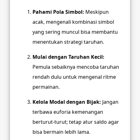
Pahami Pola Simbol:
Meskipun
acak, mengenali kombinasi simbol
yang sering muncul bisa membantu
menentukan strategi taruhan.
Mulai dengan Taruhan Kecil:
Pemula sebaiknya mencoba taruhan
rendah dulu untuk mengenal ritme
permainan.
Kelola Modal dengan Bijak:
Jangan
terbawa euforia kemenangan
berturut-turut; tetap atur saldo agar
bisa bermain lebih lama.