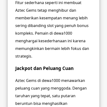
Fitur sederhana seperti ini membuat
Aztec Gems tetap menghibur dan
memberikan kesempatan menang lebih
sering dibanding slot yang penuh bonus
kompleks. Pemain di dewa1000
menghargai kesederhanaan ini karena
memungkinkan bermain lebih fokus dan
strategis.
Jackpot dan Peluang Cuan
Aztec Gems di dewa1000 menawarkan
peluang cuan yang menggoda. Dengan
taruhan yang tepat, satu putaran
beruntun bisa menghasilkan