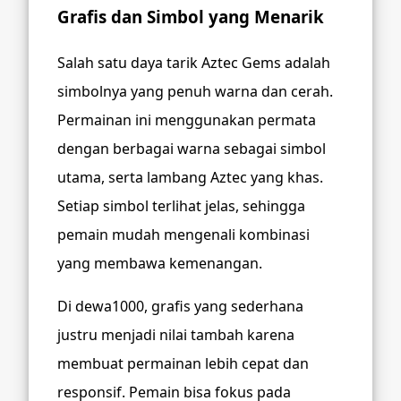
Grafis dan Simbol yang Menarik
Salah satu daya tarik Aztec Gems adalah
simbolnya yang penuh warna dan cerah.
Permainan ini menggunakan permata
dengan berbagai warna sebagai simbol
utama, serta lambang Aztec yang khas.
Setiap simbol terlihat jelas, sehingga
pemain mudah mengenali kombinasi
yang membawa kemenangan.
Di dewa1000, grafis yang sederhana
justru menjadi nilai tambah karena
membuat permainan lebih cepat dan
responsif. Pemain bisa fokus pada