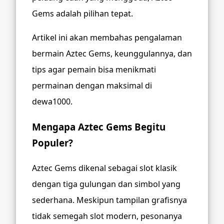
Gems adalah pilihan tepat.
Artikel ini akan membahas pengalaman
bermain Aztec Gems, keunggulannya, dan
tips agar pemain bisa menikmati
permainan dengan maksimal di
dewa1000.
Mengapa Aztec Gems Begitu
Populer?
Aztec Gems dikenal sebagai slot klasik
dengan tiga gulungan dan simbol yang
sederhana. Meskipun tampilan grafisnya
tidak semegah slot modern, pesonanya