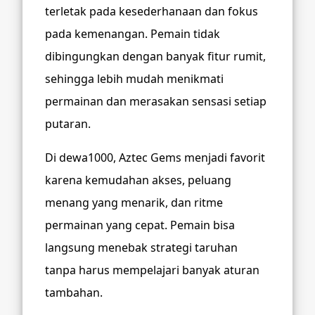
terletak pada kesederhanaan dan fokus
pada kemenangan. Pemain tidak
dibingungkan dengan banyak fitur rumit,
sehingga lebih mudah menikmati
permainan dan merasakan sensasi setiap
putaran.
Di dewa1000, Aztec Gems menjadi favorit
karena kemudahan akses, peluang
menang yang menarik, dan ritme
permainan yang cepat. Pemain bisa
langsung menebak strategi taruhan
tanpa harus mempelajari banyak aturan
tambahan.