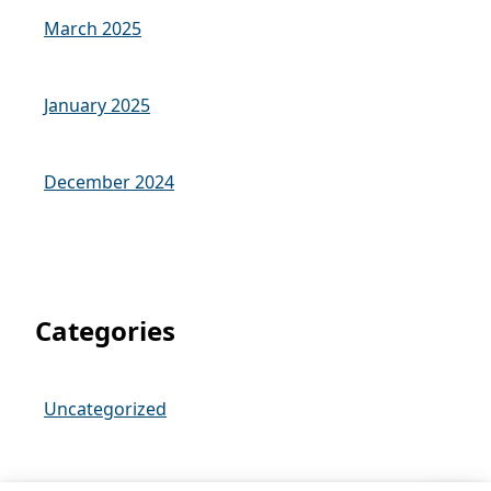
March 2025
January 2025
December 2024
Categories
Uncategorized