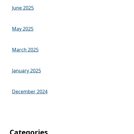
June 2025
May 2025
March 2025
January 2025
December 2024
Categories