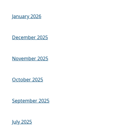
January 2026
December 2025
November 2025
October 2025
September 2025
July 2025