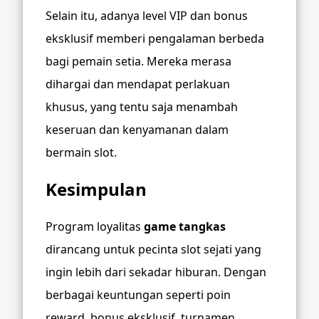
Selain itu, adanya level VIP dan bonus
eksklusif memberi pengalaman berbeda
bagi pemain setia. Mereka merasa
dihargai dan mendapat perlakuan
khusus, yang tentu saja menambah
keseruan dan kenyamanan dalam
bermain slot.
Kesimpulan
Program loyalitas
game tangkas
dirancang untuk pecinta slot sejati yang
ingin lebih dari sekadar hiburan. Dengan
berbagai keuntungan seperti poin
reward, bonus eksklusif, turnamen