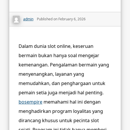
admin
Published on February 6, 2026
Dalam dunia slot online, keseruan
bermain bukan hanya soal mengejar
kemenangan. Pengalaman bermain yang
menyenangkan, layanan yang
memudahkan, dan penghargaan untuk
pemain setia juga menjadi hal penting.
bosempire
memahami hal ini dengan
menghadirkan program loyalitas yang
dirancang khusus untuk pecinta slot
sejati. Program ini tidak hanya memberi