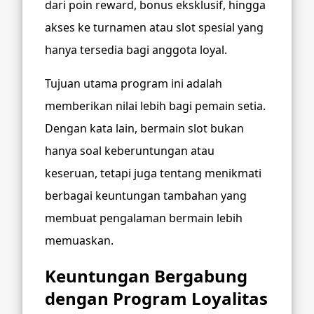
dari poin reward, bonus eksklusif, hingga
akses ke turnamen atau slot spesial yang
hanya tersedia bagi anggota loyal.
Tujuan utama program ini adalah
memberikan nilai lebih bagi pemain setia.
Dengan kata lain, bermain slot bukan
hanya soal keberuntungan atau
keseruan, tetapi juga tentang menikmati
berbagai keuntungan tambahan yang
membuat pengalaman bermain lebih
memuaskan.
Keuntungan Bergabung
dengan Program Loyalitas