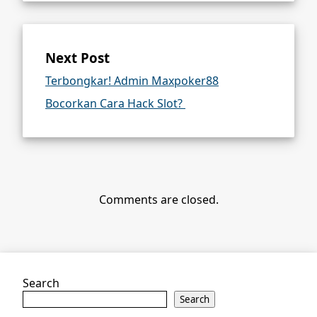
Next Post
Terbongkar! Admin Maxpoker88
Bocorkan Cara Hack Slot?
Comments are closed.
Search
Search