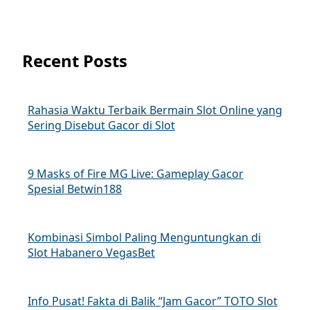
Recent Posts
Rahasia Waktu Terbaik Bermain Slot Online yang
Sering Disebut Gacor di Slot
9 Masks of Fire MG Live: Gameplay Gacor
Spesial Betwin188
Kombinasi Simbol Paling Menguntungkan di
Slot Habanero VegasBet
Info Pusat! Fakta di Balik “Jam Gacor” TOTO Slot