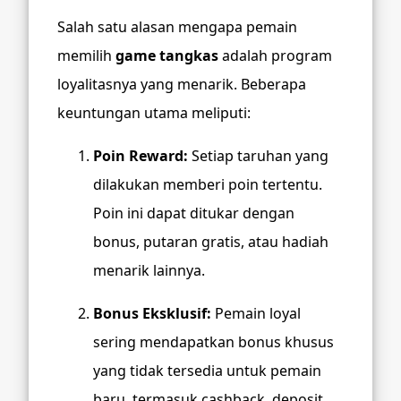
Salah satu alasan mengapa pemain
memilih
game tangkas
adalah program
loyalitasnya yang menarik. Beberapa
keuntungan utama meliputi:
Poin Reward:
Setiap taruhan yang
dilakukan memberi poin tertentu.
Poin ini dapat ditukar dengan
bonus, putaran gratis, atau hadiah
menarik lainnya.
Bonus Eksklusif:
Pemain loyal
sering mendapatkan bonus khusus
yang tidak tersedia untuk pemain
baru, termasuk cashback, deposit