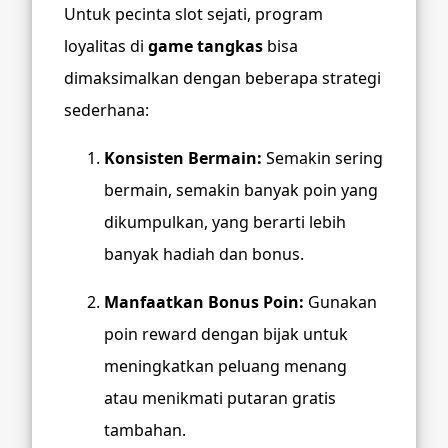
Untuk pecinta slot sejati, program
loyalitas di
game tangkas
bisa
dimaksimalkan dengan beberapa strategi
sederhana:
Konsisten Bermain:
Semakin sering
bermain, semakin banyak poin yang
dikumpulkan, yang berarti lebih
banyak hadiah dan bonus.
Manfaatkan Bonus Poin:
Gunakan
poin reward dengan bijak untuk
meningkatkan peluang menang
atau menikmati putaran gratis
tambahan.