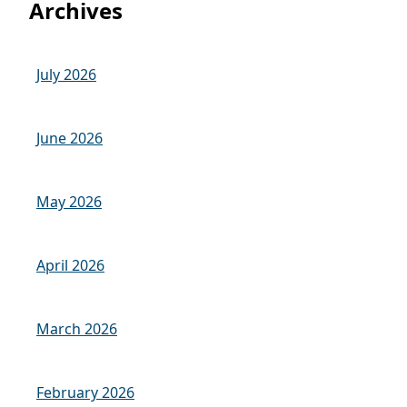
Archives
July 2026
June 2026
May 2026
April 2026
March 2026
February 2026