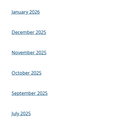
January 2026
December 2025
November 2025
October 2025
September 2025
July 2025