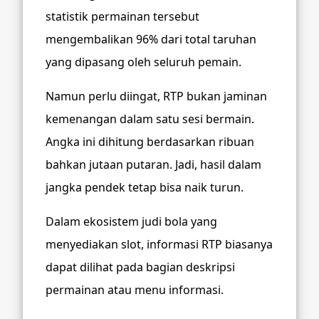
statistik permainan tersebut
mengembalikan 96% dari total taruhan
yang dipasang oleh seluruh pemain.
Namun perlu diingat, RTP bukan jaminan
kemenangan dalam satu sesi bermain.
Angka ini dihitung berdasarkan ribuan
bahkan jutaan putaran. Jadi, hasil dalam
jangka pendek tetap bisa naik turun.
Dalam ekosistem judi bola yang
menyediakan slot, informasi RTP biasanya
dapat dilihat pada bagian deskripsi
permainan atau menu informasi.