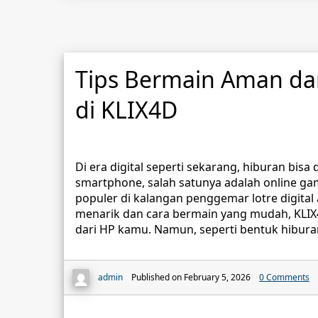
Tips Bermain Aman d
di KLIX4D
Di era digital seperti sekarang, hiburan bi
smartphone, salah satunya adalah online gam
populer di kalangan penggemar lotre digital
menarik dan cara bermain yang mudah, KL
dari HP kamu. Namun, seperti bentuk hiburan
admin
Published on February 5, 2026
0 Comments