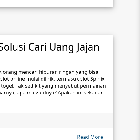
 Solusi Cari Uang Jajan
ak orang mencari hiburan ringan yang bisa
lot online mulai dilirik, termasuk slot Spinix
 togel. Tak sedikit yang menyebut permainan
ebenarnya, apa maksudnya? Apakah ini sekadar
Read More