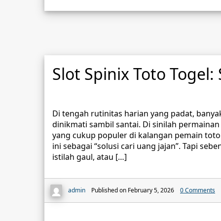
Slot Spinix Toto Togel:
Di tengah rutinitas harian yang padat, bany
dinikmati sambil santai. Di sinilah permainan s
yang cukup populer di kalangan pemain toto
ini sebagai “solusi cari uang jajan”. Tapi s
istilah gaul, atau […]
admin
Published on February 5, 2026
0 Comments