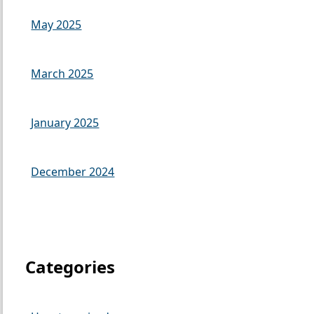
May 2025
March 2025
January 2025
December 2024
Categories