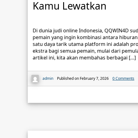
Kamu Lewatkan
Di dunia judi online Indonesia, QQWIN4D sud
pemain yang ingin kombinasi antara hibura
satu daya tarik utama platform ini adalah 
ekstra bagi semua pemain, mulai dari pemu
artikel ini, kita akan membahas berbagai […]
admin
Published on February 7, 2026
0 Comments