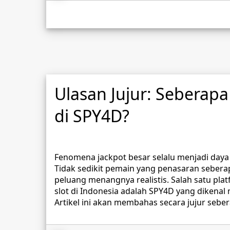
Ulasan Jujur: Seberapa
di SPY4D?
Fenomena jackpot besar selalu menjadi daya 
Tidak sedikit pemain yang penasaran sebera
peluang menangnya realistis. Salah satu pl
slot di Indonesia adalah SPY4D yang dikenal
Artikel ini akan membahas secara jujur seber