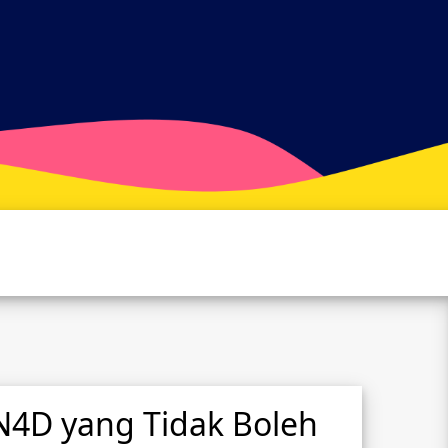
4D yang Tidak Boleh