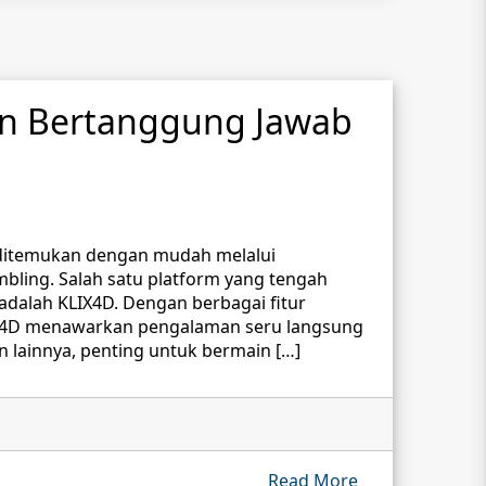
an Bertanggung Jawab
sa ditemukan dengan mudah melalui
bling. Salah satu platform yang tengah
 adalah KLIX4D. Dengan berbagai fitur
IX4D menawarkan pengalaman seru langsung
 lainnya, penting untuk bermain […]
Read More