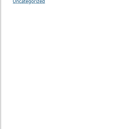
Uncategorized